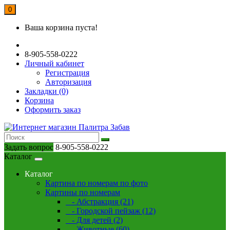
0
Ваша корзина пуста!
8-905-558-0222
Личный кабинет
Регистрация
Авторизация
Закладки (0)
Корзина
Оформить заказ
Задать вопрос
8-905-558-0222
Каталог
Каталог
Картина по номерам по фото
Картины по номерам
- Абстракция (21)
- Городской пейзаж (12)
- Для детей (2)
- Животные (60)