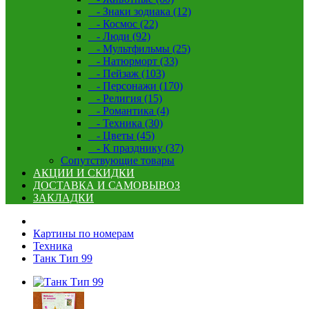
- Знаки зодиака (12)
- Космос (22)
- Люди (92)
- Мультфильмы (25)
- Натюрморт (33)
- Пейзаж (103)
- Персонажи (170)
- Религия (15)
- Романтика (4)
- Техника (30)
- Цветы (45)
- К празднику (37)
Сопутствующие товары
АКЦИИ И СКИДКИ
ДОСТАВКА И САМОВЫВОЗ
ЗАКЛАДКИ
Картины по номерам
Техника
Танк Тип 99